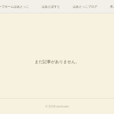
ープホームはあとっこ
はあとぽすと
はあとっこブログ
求
まだ記事がありません。
© 2018 npohaato